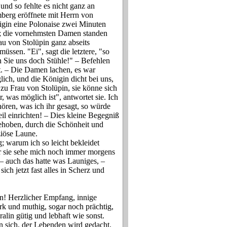
und so fehlte es nicht ganz an
mberg eröffnete mit Herrn von
nigin eine Polonaise zwei Minuten
h; die vornehmsten Damen standen
au von Stolüpin ganz abseits
üssen. "Ei", sagt die letztere, "so
n Sie uns doch Stühle!" – Befehlen
st. – Die Damen lachen, es war
ich, und die Königin dicht bei uns,
zu Frau von Stolüpin, sie könne sich
, was möglich ist", antwortet sie. Ich
 hören, was ich ihr gesagt, so würde
l einrichten! – Dies kleine Begegniß
ehoben, durch die Schönheit und
ziöse Laune.
; warum ich so leicht bekleidet
er sie sehe mich noch immer morgens
 – auch das hatte was Launiges, –
ich jetzt fast alles in Scherz und
! Herzlicher Empfang, innige
ark und muthig, sogar noch prächtig,
ralin gütig und lebhaft wie sonst.
n sich, der Lebenden wird gedacht,