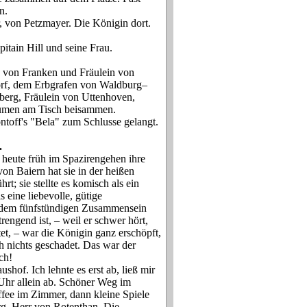
n.
, von Petzmayer. Die Königin dort.
itain Hill und seine Frau.
au von Franken und Fräulein von
rf, dem Erbgrafen von Waldburg–
berg, Fräulein von Uttenhoven,
äumen am Tisch beisammen.
toff's "Bela" zum Schlusse gelangt.
.
heute früh im Spazirengehen ihre
on Baiern hat sie in der heißen
t; sie stellte es komisch als ein
s eine liebevolle, gütige
 dem fünfstündigen Zusammensein
engend ist, – weil er schwer hört,
et, – war die Königin ganz erschöpft,
ch nichts geschadet. Das war der
ch!
hof. Ich lehnte es erst ab, ließ mir
Uhr allein ab. Schöner Weg im
fee im Zimmer, dann kleine Spiele
rg, Herr von Rotenthan. Die