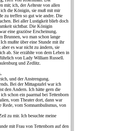
n mit; ich, der Aelteste von allen
ich die Königin, sie muß mit mir
e zu treffen so gut wie andre. Die
chen. Bei aller Lustigkeit blieb doch
amkeit sichtbar. Die Königin
war eine graziöse Erscheinung.
um Brunnen, wo man schon lange
 Ich mußte über eine Stunde mit ihr
aber es war nicht zu ändern, sie
ich ab. Sie erzählte von dem Leben in
führlich von Lady William Russell.
hulenburg und Zedlitz.
.
mich, und der Anstrengung.
nds. Bei der Mittagstafel war ich
st den Andern. Ich hätte gern die
a ich schon ein paarmal bei Tettenborn
talien, vom Theater dort, dann war
 die Rede, vom Somnambulismus, von
il zu mir. Ich besuchte meine
unde mit Frau von Tettenborn auf den