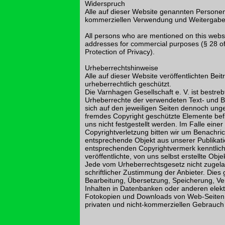
Widerspruch
Alle auf dieser Website genannten Personen
kommerziellen Verwendung und Weitergabe 
All persons who are mentioned on this websit
addresses for commercial purposes (§ 28 o
Protection of Privacy).
Urheberrechtshinweise
Alle auf dieser Website veröffentlichten Bei
urheberrechtlich geschützt.
Die Varnhagen Gesellschaft e. V. ist bestrebt
Urheberrechte der verwendeten Text- und B
sich auf den jeweiligen Seiten dennoch ung
fremdes Copyright geschützte Elemente bef
uns nicht festgestellt werden. Im Falle eine
Copyrightverletzung bitten wir um Benachr
entsprechende Objekt aus unserer Publikati
entsprechenden Copyrightvermerk kenntlich
veröffentlichte, von uns selbst erstellte Objek
Jede vom Urheberrechtsgesetz nicht zugela
schriftlicher Zustimmung der Anbieter. Dies g
Bearbeitung, Übersetzung, Speicherung, Ve
Inhalten in Datenbanken oder anderen ele
Fotokopien und Downloads von Web-Seiten d
privaten und nicht-kommerziellen Gebrauch 