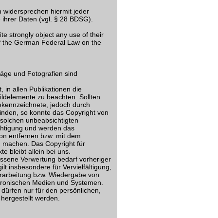
 widersprechen hiermit jeder
ihrer Daten (vgl. § 28 BDSG).
e strongly object any use of their
f the German Federal Law on the
träge und Fotografien sind
, in allen Publikationen die
ildelemente zu beachten. Sollten
ekennzeichnete, jedoch durch
inden, so konnte das Copyright von
r solchen unbeabsichtigten
ichtigung und werden das
on entfernen bzw. mit dem
 machen. Das Copyright für
te bleibt allein bei uns.
ssene Verwertung bedarf vorheriger
ilt insbesondere für Vervielfältigung,
rarbeitung bzw. Wiedergabe von
ktronischen Medien und Systemen.
ürfen nur für den persönlichen,
hergestellt werden.